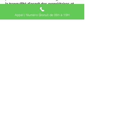
la tranquillité d'esprit des propriétaires et
des occupants.
Appel / Numéro Gratuit de 09h à 19H
j'obtiens on devis personnalisé
Normes et articles
L'obligation de réaliser un repérage
amiante avant travaux est prévue par
les articles R. 4412-97 à R.
4412-97-6
du code du travail.
Le repérage amiante avant travaux doit